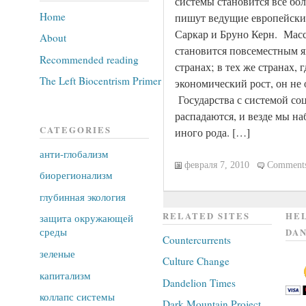
системы становится все бол
Home
пишут ведущие европейски
Саркар и Бруно Керн. Масс
About
становится повсеместным 
Recommended reading
странах; в тех же странах, 
The Left Biocentrism Primer
экономический рост, он не 
Государства с системой со
распадаются, и везде мы на
CATEGORIES
иного рода. […]
анти-глобализм
февраля 7, 2010
Comments
биорегионализм
глубинная экология
RELATED SITES
HEL
защита окружающей
среды
DAN
Countercurrents
зеленые
Culture Change
капитализм
Dandelion Times
коллапс системы
Dark Mountain Project