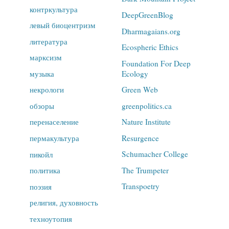
контркультура
DeepGreenBlog
левый биоцентризм
Dharmagaians.org
литература
Ecospheric Ethics
марксизм
Foundation For Deep
Ecology
музыка
Green Web
некрологи
greenpolitics.ca
обзоры
Nature Institute
перенаселение
Resurgence
пермакультура
Schumacher College
пикойл
The Trumpeter
политика
Transpoetry
поэзия
религия, духовность
техноутопия