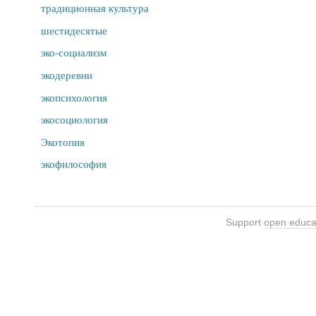
традиционная культура
шестидесятые
эко-социализм
экодеревни
экопсихология
экосоциология
Экотопия
экофилософия
Support
open educa