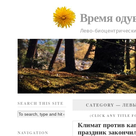
Время оду
Лево-биоцентрическ
SEARCH THIS SITE
CATEGORY —
ЛЕВ
(CLICK ANY TITLE F
Климат против ка
праздник закончи
NAVIGATION