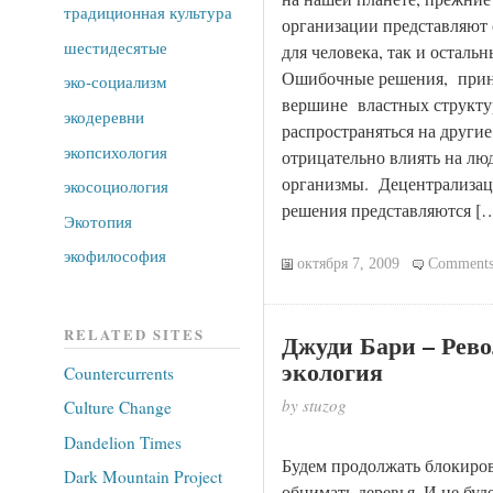
традиционная культура
организации представляют 
шестидесятые
для человека, так и осталь
Ошибочные решения, прин
эко-социализм
вершине властных структур
экодеревни
распространяться на другие
экопсихология
отрицательно влиять на лю
организмы. Децентрализац
экосоциология
решения представляются [
Экотопия
экофилософия
октября 7, 2009
Comments
RELATED SITES
Джуди Бари – Рев
экология
Countercurrents
by stuzog
Culture Change
Dandelion Times
Будем продолжать блокиров
Dark Mountain Project
обнимать деревья. И не буде