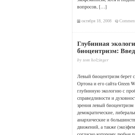
вопросов, […]
октября 18, 2008
Comment
Глубинная экологи
биоцентризм: Вве
by tom holzinger
Левый биоцентризм берет с
Ортона и его сайта Green W
глубинную экологию с про
справедливости и духовнос
зрения левый биоцентризм 
демократические, либераль
анархические и большинст
движений, а также (эко)фе
согласно которому любые п