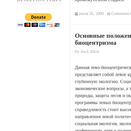
DANDELION TIMES
июля 26, 2009
Comments 
Основные положен
биоцентризма
by Jack Etkin
Данная лево-биоцентрическ
представляет собой левое 
глубинную экологию. Соци
экономические вопросы, а 
природы, защита лесов и ок
программы левых биоцентр
справедливость стоит высок
направления левой политич
социальная экология, экол
экофеминизм, хотя и подн