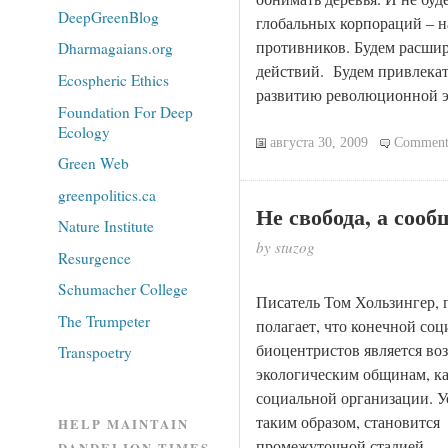
DeepGreenBlog
глобальных корпораций – 
противников. Будем расшир
Dharmagaians.org
действий. Будем привлекат
Ecospheric Ethics
развитию революционной э
Foundation For Deep
Ecology
августа 30, 2009
Comment
Green Web
greenpolitics.ca
Не свобода, а сооб
Nature Institute
by stuzog
Resurgence
Schumacher College
Писатель Том Хользингер,
The Trumpeter
полагает, что конечной соц
биоцентристов является во
Transpoetry
экологическим общинам, к
социальной организации. У
таким образом, становится
HELP MAINTAIN
промежуточной стадией