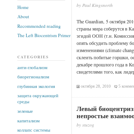
by Paul Kingsnorth
Home
About
The Guardian, 5 октября 20
Recommended reading
страны мира соберутся в К
The Left Biocentrism Primer
эгидой ООН (т.н. Комиссия
опять обсудить проблему б
изменениями (climate chan
склеить побитые горшки, о
CATEGORIES
декабре прошлого года в К
анти-глобализм
свидетелями того, как лиде
биорегионализм
глубинная экология
октября 28, 2010
5 комме
защита окружающей
среды
Левый биоцентриз
зеленые
непростые взаимо
капитализм
by stuzog
коллапс системы