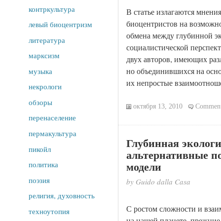
контркультура
В статье излагаются мнени
биоцентристов на возможно
левый биоцентризм
обмена между глубинной эк
литература
социалистической перспект
марксизм
двух авторов, имеющих ра
но объединившихся на осно
музыка
их непростые взаимоотнош
некрологи
обзоры
октября 13, 2010
Comment
перенаселение
пермакультура
Глубинная экологи
пикойл
альтернативные п
модели
политика
поэзия
by Guido dalla Casa
религия, духовность
С ростом сложности и взаи
техноутопия
на нашей планете, прежние