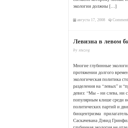
экологии должны […]
августа 17, 2008
Comment
Левизна в левом б
by stuzog
Многие глубинные экологи,
протяжении долгого време
экологическая политика ст
разделения на “левых” и “
девиз: “Мы – ни слева, ни 
популярным клише среди н
политических партий и дв
биоцентризма прилагательн
Саскачевана Дэвид Гринфил
глубинная экология не отд