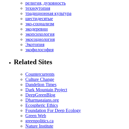
религия, духовность
техноутопия
традиционная культура
шестидесятые
эко-социализм
экодеревни
экопсихология
экосоциология
Экотопия
экофилософия
Related Sites
Countercurrents
Culture Change
Dandelion Times
Dark Mountain Project
DeepGreenBlog
Dharmagaians.org
Ecospheric Ethics
Foundation For Deep Ecology
Green Web
greenpolitics.ca
Nature Institute