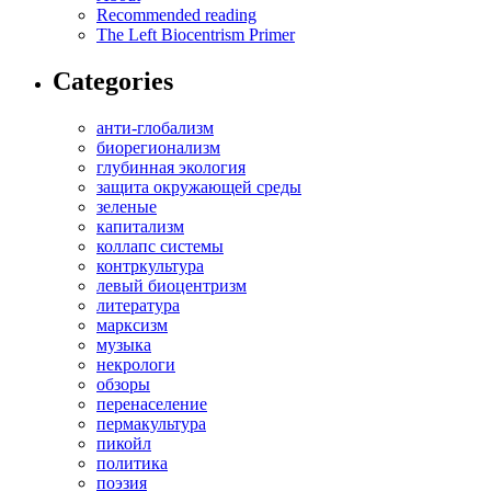
Recommended reading
The Left Biocentrism Primer
Categories
анти-глобализм
биорегионализм
глубинная экология
защита окружающей среды
зеленые
капитализм
коллапс системы
контркультура
левый биоцентризм
литература
марксизм
музыка
некрологи
обзоры
перенаселение
пермакультура
пикойл
политика
поэзия