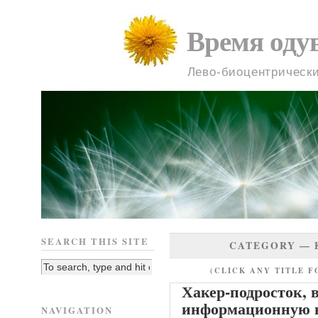
Время оду
Лево-биоцентрическ
SEARCH THIS SITE
CATEGORY —
(CLICK ANY TITLE F
Хакер-подросток, 
информационную 
NAVIGATION