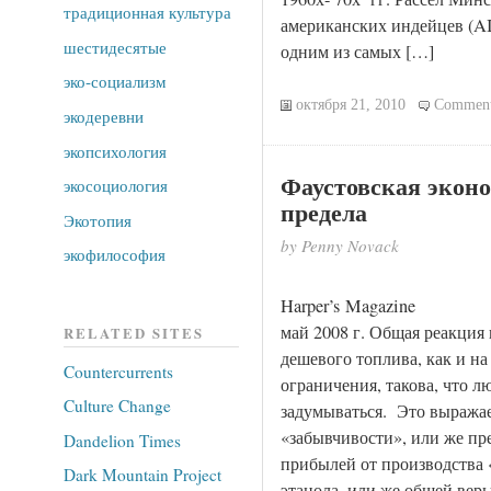
традиционная культура
американских индейцев (AIM
шестидесятые
одним из самых […]
эко-социализм
октября 21, 2010
Comment
экодеревни
экопсихология
Фаустовская эконо
экосоциология
предела
Экотопия
by Penny Novack
экофилософия
Harp
май 2008 г. Общая реакция
RELATED SITES
дешевого топлива, как и на
Countercurrents
ограничения, такова, что л
Culture Change
задумываться. Это выражае
«забывчивости», или же п
Dandelion Times
прибылей от производства 
Dark Mountain Project
этанола, или же общей веры