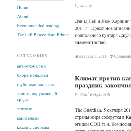
by stuzog
Home
About
Дэвид Лей и Люк Хардинг T
Recommended reading
2011 г. Красочное описан
The Left Biocentrism Primer
подпольного бунтаря Джул
знаменитостью.
CATEGORIES
февраля 1, 2011
Comments
анти-глобализм
биорегионализм
Климат против ка
праздник закончи
глубинная экология
защита окружающей
by Paul Kingsnorth
среды
зеленые
The Guardian, 5 октября 20
страны мира соберутся в К
капитализм
эгидой ООН (т.н. Комиссия
коллапс системы
опять обсудить проблему б