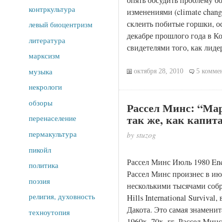
контркультура
изменениями (climate chan
склеить побитые горшки, о
левый биоцентризм
декабре прошлого года в К
литература
свидетелями того, как лиде
марксизм
музыка
октября 28, 2010
5 комме
некрологи
обзоры
Рассел Минс: “Ма
так же, как капит
перенаселение
пермакультура
by stuzog
пикойл
Рассел Минс Июль 1980 End
политика
Рассел Минс произнес в июл
поэзия
несколькими тысячами собр
религия, духовность
Hills International Surviva
Дакота. Это самая знаменит
техноутопия
1960х- 70х гг. Рассел Мин