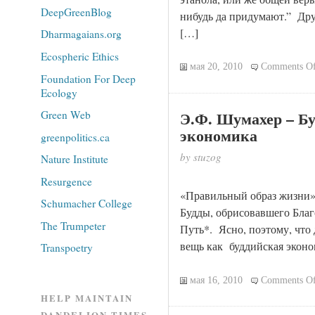
DeepGreenBlog
нибудь да придумают.” Дру
[…]
Dharmagaians.org
Ecospheric Ethics
мая 20, 2010
Comments Of
Foundation For Deep
Ecology
Э.Ф. Шумахер – Б
Green Web
экономика
greenpolitics.ca
by stuzog
Nature Institute
Resurgence
«Правильный образ жизни» 
Schumacher College
Будды, обрисовавшего Бл
The Trumpeter
Путь*. Ясно, поэтому, что
вещь как буддийская эконо
Transpoetry
мая 16, 2010
Comments Of
HELP MAINTAIN