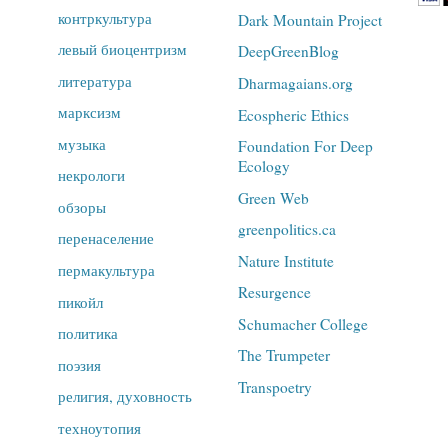
контркультура
Dark Mountain Project
левый биоцентризм
DeepGreenBlog
литература
Dharmagaians.org
марксизм
Ecospheric Ethics
музыка
Foundation For Deep
Ecology
некрологи
Green Web
обзоры
greenpolitics.ca
перенаселение
Nature Institute
пермакультура
Resurgence
пикойл
Schumacher College
политика
The Trumpeter
поэзия
Transpoetry
религия, духовность
техноутопия