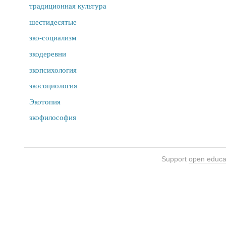
традиционная культура
шестидесятые
эко-социализм
экодеревни
экопсихология
экосоциология
Экотопия
экофилософия
Support
open educa