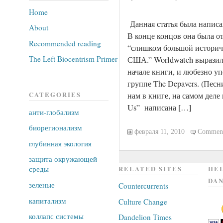
Home
Данная статья была написа
About
В конце концов она была отв
Recommended reading
“слишком большой историч
The Left Biocentrism Primer
США.” Worldwatch выразил 
начале книги, и любезно уп
группе The Depavers. (Пес
нам в книге, на самом деле н
CATEGORIES
Us” написана […]
анти-глобализм
биорегионализм
февраля 11, 2010
Comment
глубинная экология
защита окружающей
среды
RELATED SITES
HEL
DAN
зеленые
Countercurrents
капитализм
Culture Change
коллапс системы
Dandelion Times