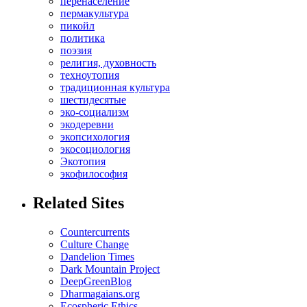
перенаселение
пермакультура
пикойл
политика
поэзия
религия, духовность
техноутопия
традиционная культура
шестидесятые
эко-социализм
экодеревни
экопсихология
экосоциология
Экотопия
экофилософия
Related Sites
Countercurrents
Culture Change
Dandelion Times
Dark Mountain Project
DeepGreenBlog
Dharmagaians.org
Ecospheric Ethics