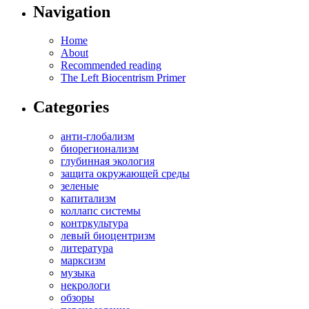
Navigation
Home
About
Recommended reading
The Left Biocentrism Primer
Categories
анти-глобализм
биорегионализм
глубинная экология
защита окружающей среды
зеленые
капитализм
коллапс системы
контркультура
левый биоцентризм
литература
марксизм
музыка
некрологи
обзоры