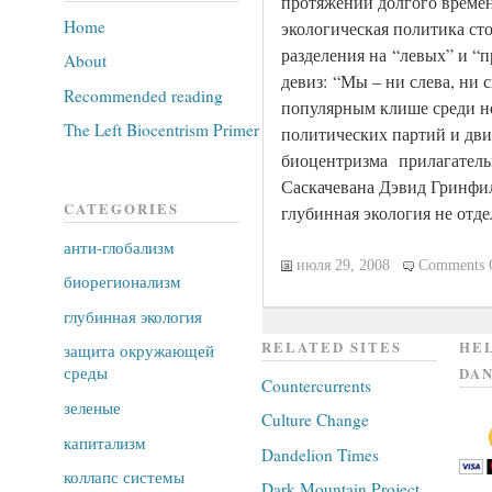
протяжении долгого време
Home
экологическая политика ст
разделения на “левых” и “
About
девиз: “Мы – ни слева, ни 
Recommended reading
популярным клише среди н
The Left Biocentrism Primer
политических партий и дв
биоцентризма прилагательн
Саскачевана Дэвид Гринфил
CATEGORIES
глубинная экология не отд
анти-глобализм
июля 29, 2008
Comments 
биорегионализм
глубинная экология
RELATED SITES
HEL
защита окружающей
среды
DAN
Countercurrents
зеленые
Culture Change
капитализм
Dandelion Times
коллапс системы
Dark Mountain Project