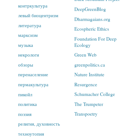
контркультура
DeepGreenBlog
левый биоцентризм
Dharmagaians.org
литература
Ecospheric Ethics
марксизм
Foundation For Deep
Ecology
музыка
Green Web
некрологи
greenpolitics.ca
обзоры
Nature Institute
перенаселение
Resurgence
пермакультура
Schumacher College
пикойл
The Trumpeter
политика
Transpoetry
поэзия
религия, духовность
техноутопия