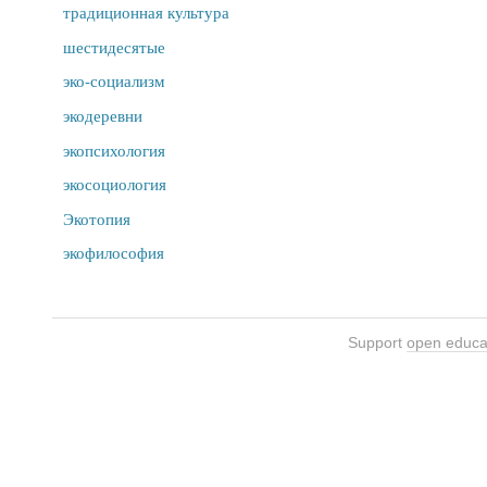
традиционная культура
шестидесятые
эко-социализм
экодеревни
экопсихология
экосоциология
Экотопия
экофилософия
Support
open educa