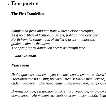
Eco-poetry
The First Dandelion
Simple and fresh and fair from winter's close emerging,
As if no artifice of fashion, business, politics, had ever been,
Forth from its sunny nook of shelter'd grass — innocent,
golden, calm as the dawn,
The spring's first dandelion shows its trustful face.
– Walt Whitman
Указатель
Люди цивилизации стонут: как нам снова стать людьми? 
Посмотрите на лилии; прикоснитесь к молчаливой скале,
сидит человек.
Все предметы и существа вокруг прекрас
В конце концов, вы посмотрите вниз и увидите, что даже 
остальное. Но теперь вы свободны от того, чтобы быть 