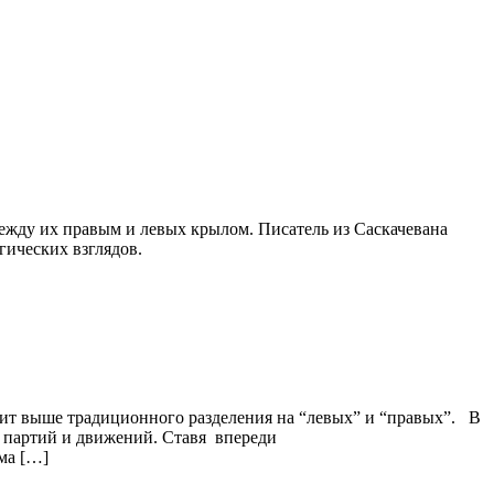
ежду их правым и левых крылом. Писатель из Саскачевана
гических взглядов.
оит выше традиционного разделения на “левых” и “правых”. В
х партий и движений. Ставя впереди
ма […]