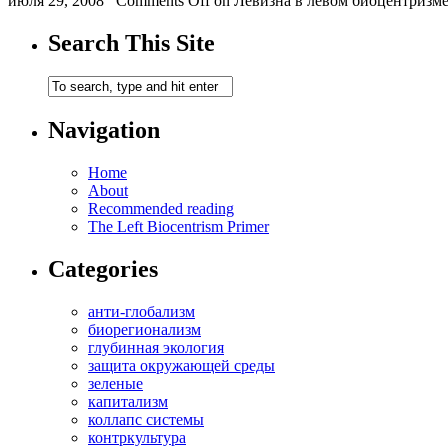
июля 29, 2008
Comments Off
on Левизна в левом биоцентризм
Search This Site
Navigation
Home
About
Recommended reading
The Left Biocentrism Primer
Categories
анти-глобализм
биорегионализм
глубинная экология
защита окружающей среды
зеленые
капитализм
коллапс системы
контркультура