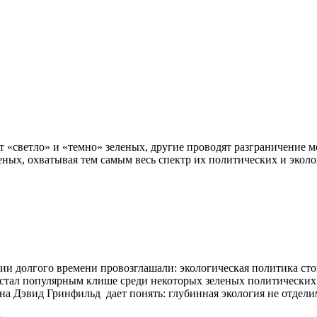
«светло» и «темно» зеленых, другие проводят разграничение м
ных, охватывая тем самым весь спектр их политических и эколо
ии долгого времени провозглашали: экологическая политика ст
и” стал популярным клише среди некоторых зеленых политически
на Дэвид Гринфильд дает понять: глубинная экология не отдели