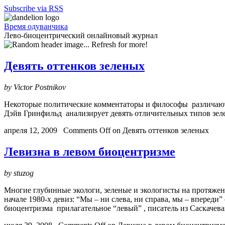
Subscribe via RSS
Время одуванчика
Лево-биоцентрический онлайновый журнал
Девять оттенков зеленых
by Victor Postnikov
Некоторые политические комментаторы и философы различают 
Дэйв Гринфильд анализирует девять отличительных типов зеле
апреля 12, 2009
Comments Off
on Девять оттенков зеленых
Левизна в левом биоцентризме
by stuzog
Многие глубинные экологи, зеленые и экологисты на протяжен
начале 1980-х девиз: “Мы – ни слева, ни справа, мы – вперед
биоцентризма прилагательное “левый” , писатель из Саскачева