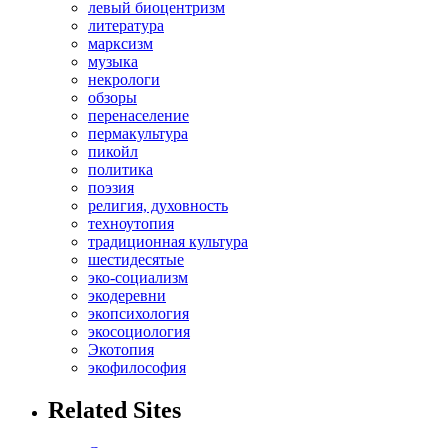
левый биоцентризм
литература
марксизм
музыка
некрологи
обзоры
перенаселение
пермакультура
пикойл
политика
поэзия
религия, духовность
техноутопия
традиционная культура
шестидесятые
эко-социализм
экодеревни
экопсихология
экосоциология
Экотопия
экофилософия
Related Sites