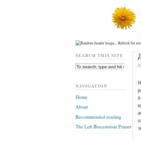
SEARCH THIS SITE
b
Н
NAVIGATION
р
Home
п
к
About
а
Recommended reading
о
The Left Biocentrism Primer
э