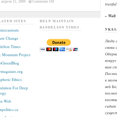
on
апреля 12, 2009
Comments Off
trustful
Девять
оттенков
– Walt
зеленых
LATED SITES
HELP MAINTAIN
DANDELION TIMES
УКАЗ
tercurrents
ure Change
Люди ц
delion Times
снова
Оберни
 Mountain Project
вокруг
pGreenBlog
ним сп
rmagaians.org
Посмот
pheric Ethics
к молч
ней Бо
dation For Deep
logy
посмот
взглян
en Web
сидит
npolitics.ca
сущест