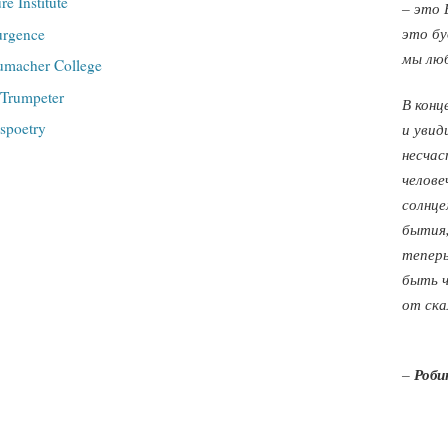
re Institute
– это 
это бу
urgence
мы люб
umacher College
Trumpeter
В конц
spoetry
и увид
несчас
челове
солнце
бытия,
теперь
быть ч
от ска
Роби
–