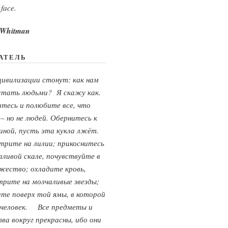
 face.
 Whitman
АТЕЛЬ
ивилизации стонут: как нам
 стать людьми? Я скажу как.
тесь и полюбите все, что
 – но не людей. Обернитесь к
иной, пусть эта кукла лжёт.
рите на лилии; прикоснитесь
аливой скале, почувствуйте в
жество; охладите кровь,
рите на молчаливые звезды;
ите поверх той ямы, в которой
 человек.
Все предметы и
ва вокруг прекрасны, ибо они