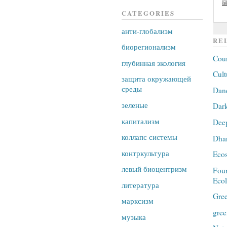
CATEGORIES
анти-глобализм
RE
биорегионализм
Coun
глубинная экология
Cult
защита окружающей
среды
Dan
зеленые
Dark
капитализм
Dee
коллапс системы
Dha
контркультура
Ecos
левый биоцентризм
Foun
Eco
литература
Gre
марксизм
gree
музыка