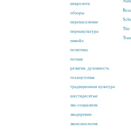
Natu
некрологи
Res
обзоры
Sch
перенаселение
The 
пермакультура
Tran
пикойл
политика
поэзия
религия, духовность
техноутопия
традиционная культура
шестидесятые
эко-социализм
экодеревни
экопсихология