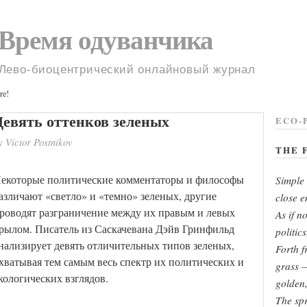
Время одуванчика
Лево-биоцентрический онлайновый журнал
Девять оттенков зеленых
ECO-
y Victor Postnikov
THE 
екоторые политические комментаторы и философы
Simple 
азличают «светло» и «темно» зеленых, другие
close e
роводят разграничение между их правым и левых
As if no
рылом. Писатель из Саскачевана Дэйв Гринфильд
politic
нализирует девять отличительных типов зеленых,
Forth f
хватывая тем самым весь спектр их политических и
grass 
кологических взглядов.
golden,
The spr