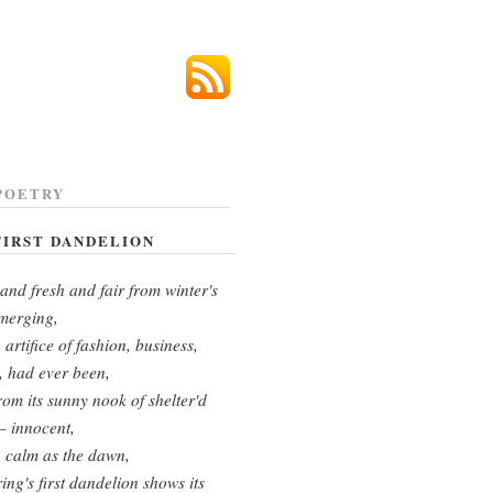
POETRY
FIRST DANDELION
and fresh and fair from winter's
merging,
 artifice of fashion, business,
s, had ever been,
rom its sunny nook of shelter'd
— innocent,
 calm as the dawn,
ing's first dandelion shows its