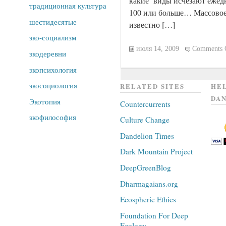
какие виды исчезают ежед
традиционная культура
100 или больше… Массово
шестидесятые
известно […]
эко-социализм
июля 14, 2009
Comments 
экодеревни
экопсихология
экосоциология
RELATED SITES
HEL
DAN
Экотопия
Countercurrents
экофилософия
Culture Change
Dandelion Times
Dark Mountain Project
DeepGreenBlog
Dharmagaians.org
Ecospheric Ethics
Foundation For Deep
Ecology