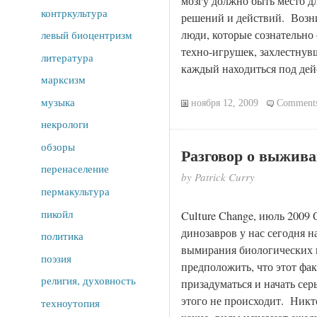
мозгу должно быть место д
контркультура
решений и действий. Возни
люди, которые сознательно
левый биоцентризм
техно-игрушек, захлестнув
литература
каждый находиться под дей
марксизм
музыка
ноября 12, 2009
Comments
некрологи
обзоры
Разговор о выжив
перенаселение
by Patrick Curry
пермакультура
пикойл
Culture Change, июль 2009
динозавров у нас сегодня 
политика
вымирания биологических 
поэзия
предположить, что этот фак
религия, духовность
призадуматься и начать сер
этого не происходит. Никто
техноутопия