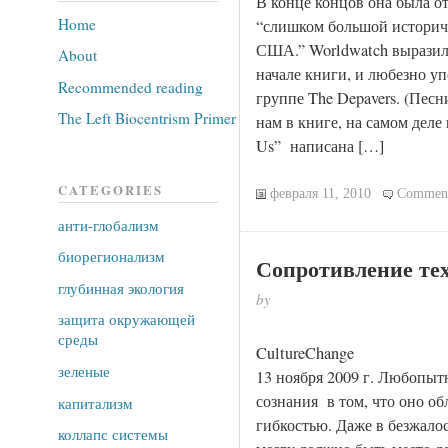
В конце концов она была отв
Home
“слишком большой историч
США.” Worldwatch выразил 
About
начале книги, и любезно уп
Recommended reading
группе The Depavers. (Пес
The Left Biocentrism Primer
нам в книге, на самом деле н
Us” написана […]
CATEGORIES
февраля 11, 2010
Comment
анти-глобализм
биорегионализм
Сопротивление те
глубинная экология
by
защита окружающей
среды
Cul
зеленые
13 ноября 2009 г. Любопытн
сознания в том, что оно об
капитализм
гибкостью. Даже в безжало
коллапс системы