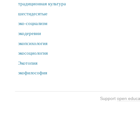
традиционная культура
шестидесятые
эко-социализм
экодеревни
экопсихология
экосоциология
Экотопия
экофилософия
Support
open educa