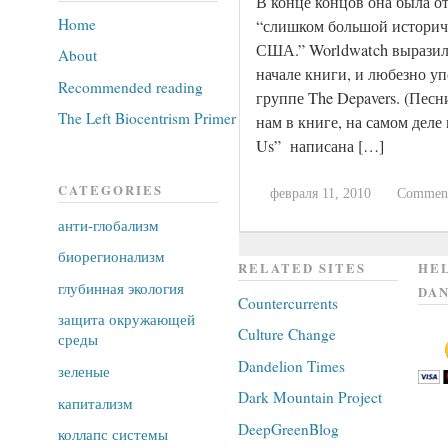
В конце концов она была отв
Home
“слишком большой историч
США.” Worldwatch выразил 
About
начале книги, и любезно уп
Recommended reading
группе The Depavers. (Пес
The Left Biocentrism Primer
нам в книге, на самом деле н
Us” написана […]
CATEGORIES
февраля 11, 2010
Comment
анти-глобализм
биорегионализм
RELATED SITES
HEL
глубинная экология
DAN
Countercurrents
защита окружающей
Culture Change
среды
Dandelion Times
зеленые
Dark Mountain Project
капитализм
DeepGreenBlog
коллапс системы