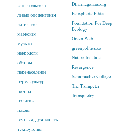
Dharmagaians.org
контркультура
Ecospheric Ethics
левый биоцентризм
Foundation For Deep
литература
Ecology
марксизм
Green Web
музыка
greenpolitics.ca
некрологи
Nature Institute
обзоры
Resurgence
перенаселение
Schumacher College
пермакультура
The Trumpeter
пикойл
Transpoetry
политика
поэзия
религия, духовность
техноутопия