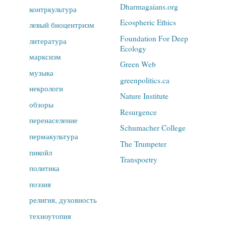
Dharmagaians.org
контркультура
Ecospheric Ethics
левый биоцентризм
Foundation For Deep
литература
Ecology
марксизм
Green Web
музыка
greenpolitics.ca
некрологи
Nature Institute
обзоры
Resurgence
перенаселение
Schumacher College
пермакультура
The Trumpeter
пикойл
Transpoetry
политика
поэзия
религия, духовность
техноутопия