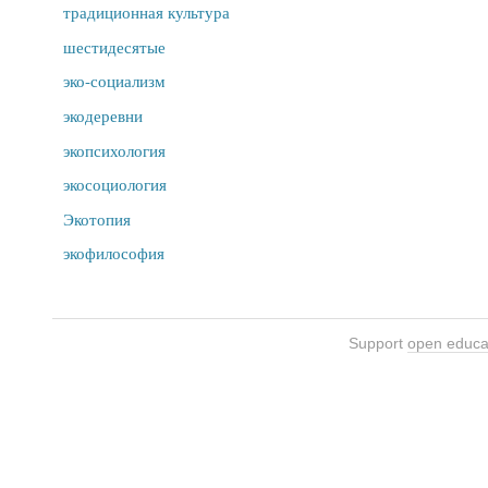
традиционная культура
шестидесятые
эко-социализм
экодеревни
экопсихология
экосоциология
Экотопия
экофилософия
Support
open educa