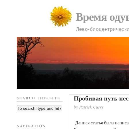
Время оду
Лево-биоцентрическ
Пробивая путь пе
SEARCH THIS SITE
by Patrick Curry
Данная статья была написа
NAVIGATION