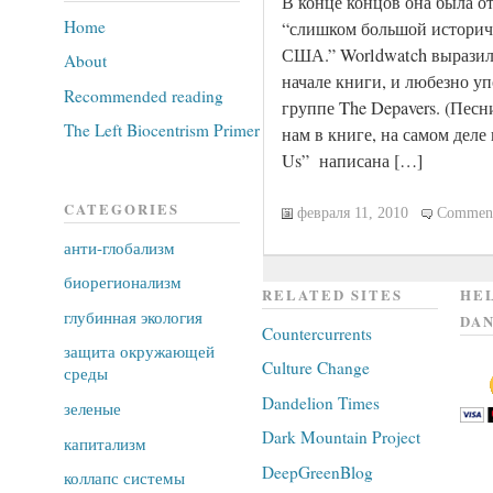
В конце концов она была отв
Home
“слишком большой историч
США.” Worldwatch выразил 
About
начале книги, и любезно уп
Recommended reading
группе The Depavers. (Пес
The Left Biocentrism Primer
нам в книге, на самом деле н
Us” написана […]
CATEGORIES
февраля 11, 2010
Comment
анти-глобализм
биорегионализм
RELATED SITES
HEL
глубинная экология
DAN
Countercurrents
защита окружающей
Culture Change
среды
Dandelion Times
зеленые
Dark Mountain Project
капитализм
DeepGreenBlog
коллапс системы