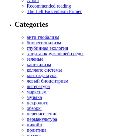
About
Recommended reading
The Left Biocentrism Primer
Categories
анти-глобализм
биорегионализм
глубинная экология
защита окружающей среды
зеленые
капитализм
коллапс системы
контркультура
левый биоцентризм
литература
марксизм
музыка
некрологи
обзоры
перенаселение
пермакультура
пикойл
политика
поэзия