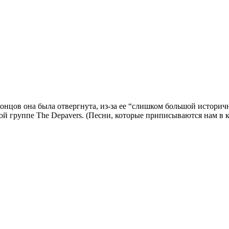
 концов она была отвергнута, из-за ее “слишком большой истори
ой группе The Depavers. (Песни, которые приписываются нам в кн