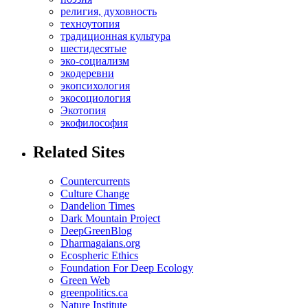
религия, духовность
техноутопия
традиционная культура
шестидесятые
эко-социализм
экодеревни
экопсихология
экосоциология
Экотопия
экофилософия
Related Sites
Countercurrents
Culture Change
Dandelion Times
Dark Mountain Project
DeepGreenBlog
Dharmagaians.org
Ecospheric Ethics
Foundation For Deep Ecology
Green Web
greenpolitics.ca
Nature Institute