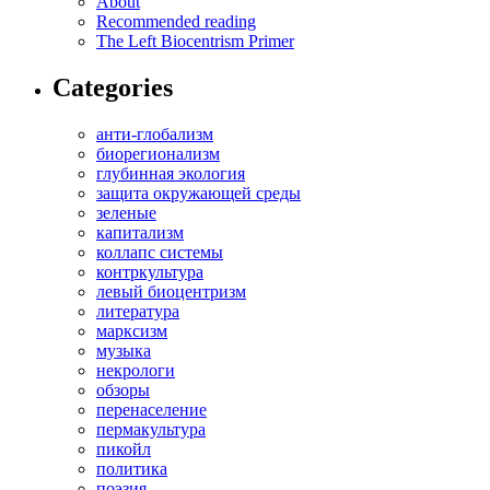
About
Recommended reading
The Left Biocentrism Primer
Categories
анти-глобализм
биорегионализм
глубинная экология
защита окружающей среды
зеленые
капитализм
коллапс системы
контркультура
левый биоцентризм
литература
марксизм
музыка
некрологи
обзоры
перенаселение
пермакультура
пикойл
политика
поэзия