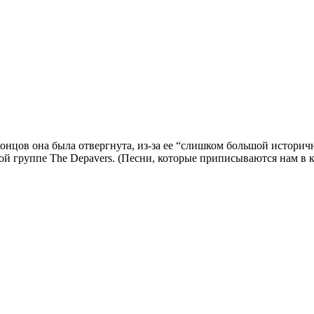
 концов она была отвергнута, из-за ее “слишком большой истори
ой группе The Depavers. (Песни, которые приписываются нам в кн