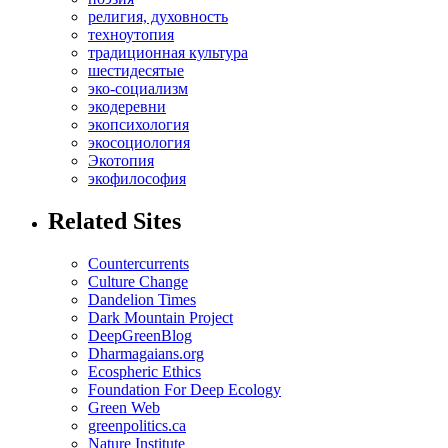
религия, духовность
техноутопия
традиционная культура
шестидесятые
эко-социализм
экодеревни
экопсихология
экосоциология
Экотопия
экофилософия
Related Sites
Countercurrents
Culture Change
Dandelion Times
Dark Mountain Project
DeepGreenBlog
Dharmagaians.org
Ecospheric Ethics
Foundation For Deep Ecology
Green Web
greenpolitics.ca
Nature Institute