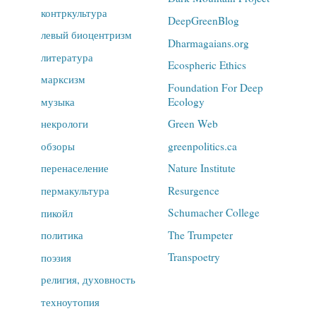
контркультура
DeepGreenBlog
левый биоцентризм
Dharmagaians.org
литература
Ecospheric Ethics
марксизм
Foundation For Deep
Ecology
музыка
Green Web
некрологи
greenpolitics.ca
обзоры
Nature Institute
перенаселение
Resurgence
пермакультура
Schumacher College
пикойл
The Trumpeter
политика
Transpoetry
поэзия
религия, духовность
техноутопия