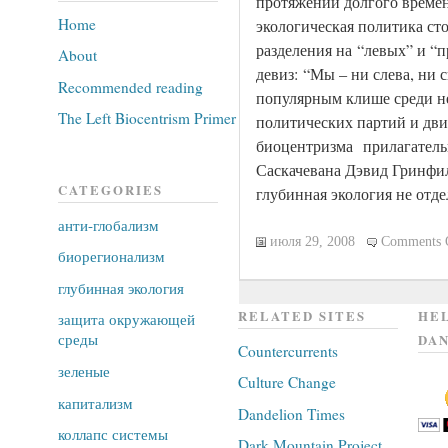
протяжении долгого време
Home
экологическая политика ст
разделения на “левых” и “
About
девиз: “Мы – ни слева, ни 
Recommended reading
популярным клише среди н
The Left Biocentrism Primer
политических партий и дв
биоцентризма прилагательн
Саскачевана Дэвид Гринфил
CATEGORIES
глубинная экология не отд
анти-глобализм
июля 29, 2008
Comments 
биорегионализм
глубинная экология
RELATED SITES
HEL
защита окружающей
среды
DAN
Countercurrents
зеленые
Culture Change
капитализм
Dandelion Times
коллапс системы
Dark Mountain Project