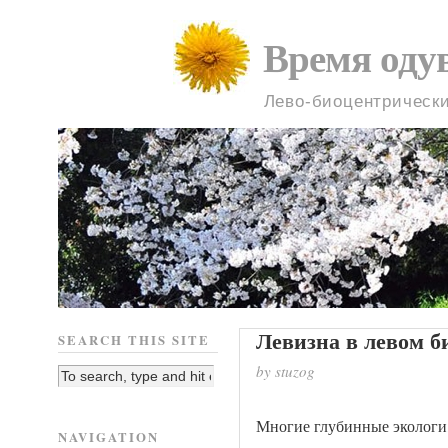
Время оду
Лево-биоцентрическ
Левизна в левом б
SEARCH THIS SITE
by stuzog
Многие глубинные экологи,
NAVIGATION