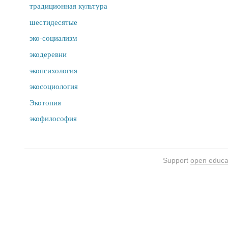
традиционная культура
шестидесятые
эко-социализм
экодеревни
экопсихология
экосоциология
Экотопия
экофилософия
Support
open educa