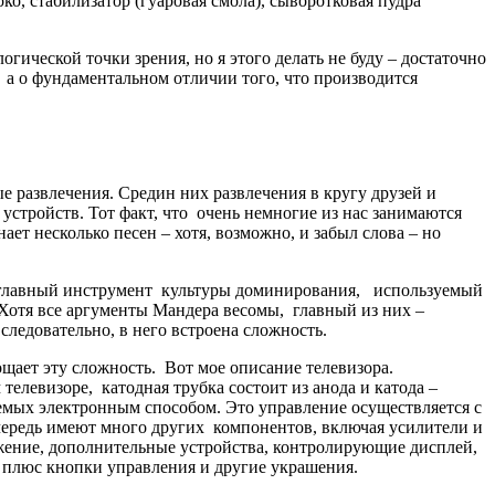
о, стабилизатор (гуаровая смола), сыворотковая пудра
огической точки зрения, но я этого делать не буду – достаточно
а, а о фундаментальном отличии того, что производится
 развлечения. Средин них развлечения в кругу друзей и
устройств. Тот факт, что очень немногие из нас занимаются
ет несколько песен – хотя, возможно, и забыл слова – но
– главный инструмент культуры доминирования, используемый
 Хотя все аргументы Мандера весомы, главный из них –
ледовательно, в него встроена сложность.
ощает эту сложность. Вот мое описание телевизора.
елевизоре, катодная трубка состоит из анода и катода –
емых электронным способом. Это управление осуществляется с
чередь имеют много других компонентов, включая усилители и
жение, дополнительные устройства, контролирующие дисплей,
, плюс кнопки управления и другие украшения.