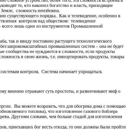
но сложное устройство; более того, эта сложность встроена в
оводят те, кто накопил богатство и власть, приходящие
а Земле, сложность неизбежна.
нию существующего порядка. Как и телевидение, особенно в
ствления контроля над обществом: телевидение
– всего лишь один из инструментов Промышленной
ба, так и ввиду постоянно растущего технологического
е без широкомасштабных промышленных систем – она не будет
е сообщества не нуждаются в сложности, если продукты
сложность в свою жизнь, т.е. импортировать продукты, товары
м системам контроля, Система начинает упрощаться.
оему мнению отражают суть простоты, и развенчивают миф о
ергии. Вы можете возразить, что для обогрева дома с помощью
зобновляемого топлива), что изготовление газового бойлера
грева. Другими словами, чем больше стадий для изготовления
дров, приехавших бог весть откуда, то они должны были пройти