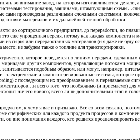
инять во внимание завод, на котором изготавливаются детали, а
, системами тестирования, машинами, штампующими схемы…слиш
рые сами произведены различными сложными системами, включа
одготовки материалов и их дальнейшей точной обработки.
хты до сортировочного предприятия, до переработки, до плавки, 
 и это еще упрощенная версия, потому как каждая компонента и 
ами из сырья или переработанных материалов (и я даже не буду 
 место; не забудем также о топливе для транспортировки.
ектричество, которое передается по линиям передачи, сделанн
 мириадами других компонентов, управляющие потоками мощности
 запитываются подобным образом, или могут, например, питаться
оре –электрические и компьютеризированные системы, которые
cording) с последующим их преобразованием в передаваемые сиг
мментаторов…и всего того, что необходимо (и приемлемо) для м
исходит ничего нового; всего лишь дополнительный этап в гол
одуктом, к чему я вас и призываю. Все со всем связано, поэ
роме специфических для каждого продукта процессов и компоне
ти, он вне понимания каждого, кто решится проанализировать в