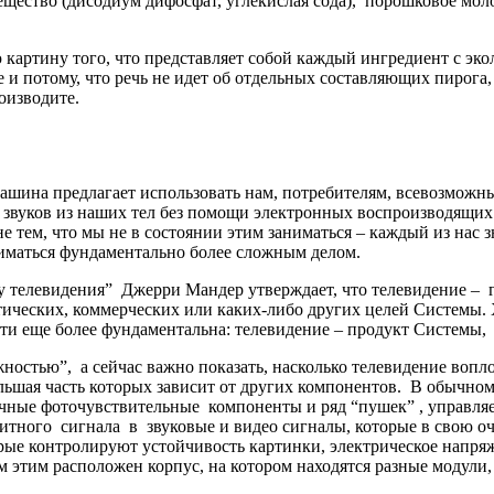
ество (дисодиум дифосфат, углекислая сода), порошковое молок
ю картину того, что представляет собой каждый ингредиент с экол
ще и потому, что речь не идет об отдельных составляющих пирог
оизводите.
ашина предлагает использовать нам, потребителям, всевозможные
 звуков из наших тел без помощи электронных воспроизводящих 
тем, что мы не в состоянии этим заниматься – каждый из нас зна
ниматься фундаментально более сложным делом.
ну телевидения” Джерри Мандер утверждает, что телевидение 
тических, коммерческих или каких-либо других целей Системы.
и еще более фундаментальна: телевидение – продукт Системы, с
жностью”, а сейчас важно показать, насколько телевидение вопл
льшая часть которых зависит от других компонентов. В обычном т
ичные фоточувствительные компоненты и ряд “пушек” , управля
итного сигнала в звуковые и видео сигналы, которые в свою о
рые контролируют устойчивость картинки, электрическое напря
ем этим расположен корпус, на котором находятся разные модули