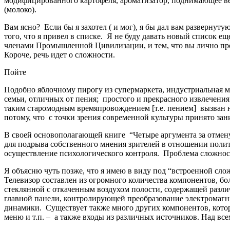
модифицированного картофеля, ароматизатор, поднимающее вещ
(молоко).
Вам ясно? Если бы я захотел ( и мог), я бы дал вам развернуту
того, что я привел в списке. Я не буду давать новый список е
членами Промышленной Цивилизации, и тем, что вы лично пр
Короче, речь идет о сложности.
Пойте
Подобно яблочному пирогу из супермаркета, индустриальная м
семьи, отличных от пения; простого и прекрасного извлечения
таким старомодным времяпровождением [т.е. пением] вызван не 
потому, что с точки зрения современной культуры принято за
В своей основополагающей книге “Четыре аргумента за отме
для подрыва собственного мнения зрителей в отношении поли
осуществление психологического контроля. Проблема сложност
Я объясню чуть позже, что я имею в виду под “встроенной сло
Телевизор составлен из огромного количества компонентов, бо
стеклянной с откаченным воздухом полости, содержащей разл
главной панели, контролирующей преобразование электромагн
динамики. Существует также много других компонентов, кото
меню и т.п. – а также входы из различных источников. Над вс