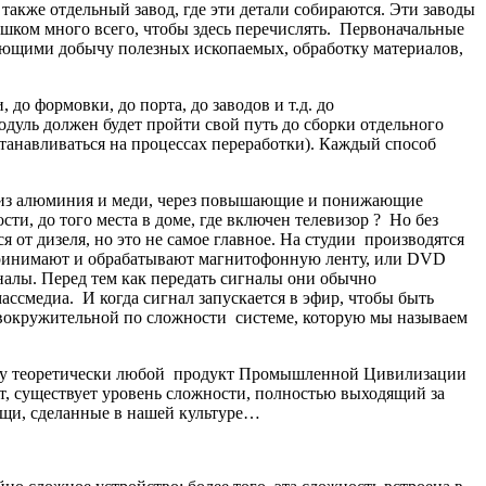
 также отдельный завод, где эти детали собираются. Эти заводы
ком много всего, чтобы здесь перечислять. Первоначальные
ющими добычу полезных ископаемых, обработку материалов,
до формовки, до порта, до заводов и т.д. до
модуль должен будет пройти свой путь до сборки отдельного
останавливаться на процессах переработки). Каждый способ
ым из алюминия и меди, через повышающие и понижающие
, до того места в доме, где включен телевизор ? Но без
 от дизеля, но это не самое главное. На студии производятся
 принимают и обрабатывают магнитофонную ленту, или DVD
налы. Перед тем как передать сигналы они обычно
ассмедиа. И когда сигнал запускается в эфир, чтобы быть
овокружительной по сложности системе, которую мы называем
тому теоретически любой продукт Промышленной Цивилизации
нт, существует уровень сложности, полностью выходящий за
ещи, сделанные в нашей культуре…