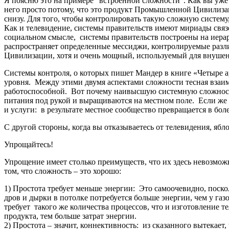
Я поясню это на примере “встроенной сложности”. Как вы уже 
него просто потому, что это продукт Промышленной Цивилизац
снизу. Для того, чтобы контролировать такую сложную систему
Как и телевидение, системы правительств имеют мириады свя
социальном смысле, системы правительств построены на иера
распространяет определенные мессиджи, контролируемые раз
Цивилизации, хотя и очень мощный, используемый для внуше
Системы контроля, о которых пишет Мандер в книге «Четыре а
уровня. Между этими двумя аспектами сложности тесная взаим
работоспособной. Вот почему наивысшую системную сложность
питания под рукой и выращиваются на местном поле. Если же с
и услуги: в результате местное сообщество превращается в бол
С другой стороны, когда вы отказываетесь от телевидения, яб
Упрощайтесь!
Упрощение имеет столько преимуществ, что их здесь невозмож
том, что сложность – это хорошо:
1) Простота требует меньше энергии: Это самоочевидно, поско
дров и дырки в потолке потребуется больше энергии, чем у газ
требует такого же количества процессов, что и изготовление 
продукта, тем больше затрат энергии.
2) Простота – значит, коннективность: из сказанного вытекает