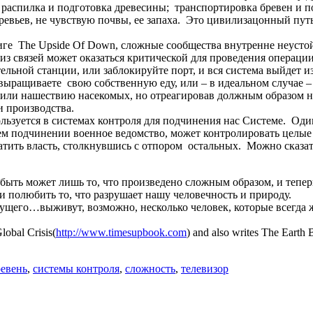
; распилка и подготовка древесины; транспортировка бревен и п
еревьев, не чувствую почвы, ее запаха. Это цивилизацонный путь
иге The Upside Of Down, сложные сообщества внутренне неусто
з связей может оказаться критической для проведения операции,
ной станции, или заблокируйте порт, и вся система выйдет из с
выращиваете свою собственную еду, или – в идеальном случае –
или нашествию насекомых, но отреагировав должным образом на
и производства.
льзуется в системах контроля для подчинения нас Системе. Оди
м подчинении военное ведомство, может контролировать целые
тить власть, столкнувшись с отпором остальных. Можно сказать
быть может лишь то, что произведено сложным образом, и тепер
и полюбить то, что разрушает нашу человечность и природу.
дущего…выживут, возможно, несколько человек, которые всегда 
lobal Crisis(
http://www.timesupbook.com
) and also writes The Earth
ревень
,
системы контроля
,
сложность
,
телевизор