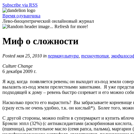
Subscribe via RSS
Время одуванчика
Лево-биоцентрический онлайновый журнал
Миф о сложности
Posted мая 25, 2010 in
пермакультура
,
техноутопия
,
экофилосо
Culture Change
6 декабря 2009 г.
Я жду, когда появляется ревень; он выходит из-под земли сов
вылазить из-под земли прелестными завитками. Я уже предста
подходящей к дому – ревень быстро созревает и его можно соби
Насколько просто его вырастить? Вы забрасываете корневище в я
(сразу есть не очень удобно, т.к. он кислый*). Более того, м
С другой стороны, можно пойти в супермаркет и купить яблоч
Брэмли эппл (32%) (с антиаксидантами (аскорбиновая кислота,
(пшеница), растительное масло (семя рапса, пальма), маргарин