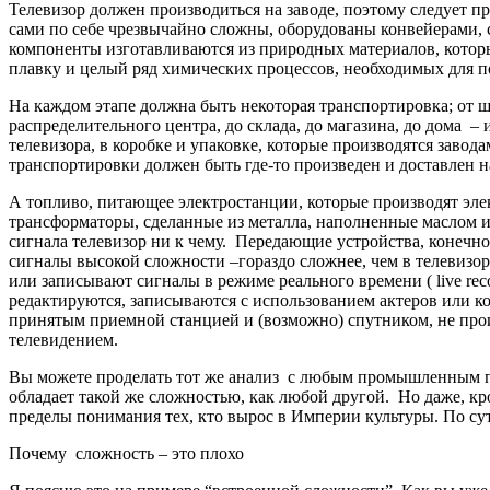
Телевизор должен производиться на заводе, поэтому следует пр
сами по себе чрезвычайно сложны, оборудованы конвейерами
компоненты изготавливаются из природных материалов, кото
плавку и целый ряд химических процессов, необходимых для п
На каждом этапе должна быть некоторая транспортировка; от ша
распределительного центра, до склада, до магазина, до дома –
телевизора, в коробке и упаковке, которые производятся завод
транспортировки должен быть где-то произведен и доставлен на
А топливо, питающее электростанции, которые производят эл
трансформаторы, сделанные из металла, наполненные маслом и
сигнала телевизор ни к чему. Передающие устройства, конечно,
сигналы высокой сложности –гораздо сложнее, чем в телевиз
или записывают сигналы в режиме реального времени ( live re
редактируются, записываются с использованием актеров или ко
принятым приемной станцией и (возможно) спутником, не про
телевидением.
Вы можете проделать тот же анализ с любым промышленным пр
обладает такой же сложностью, как любой другой. Но даже, к
пределы понимания тех, кто вырос в Империи культуры. По су
Почему сложность – это плохо