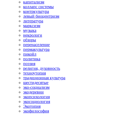
капитализм
коллапс системы
контркультура
левый биоцентризм
литература
марксизм
музыка
некрологи
обзоры
перенаселение
пермакультура
пикойл
политика
поэзия
религия, духовность
техноутопия
традиционная культура
шестидесятые
эко-социализм
экодеревни
экопсихология
экосоциология
Экотопия
экофилософия