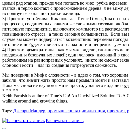
целый ряд этапов, прежде чем попасть ко мне: рубка деревьев
этапов, я теряю контакт с происхождением дерева; я не вижу д
использует его для постройки жилища.
3) Простота устойчива: Как показал Томас Гомер-Диксон в кн
процессов, соединенных такими же сложными связями; любая и
питающую предприятие, выключите компьютер на распределитель
повышенного стресса, а таких сегодня большинство. Если вы 
случае вы можете подвергаться воздействию перемены погоды 
питание и не будете зависеть от сложности и непредсказуемост
4) Простота демократична: как мы уже видели, сложность испо
полдюжины безоружных людей; один человек, имеющий в свое
работающем на равноправных условиях, никто не сможет захва
слоновой кости – для их создания потребуется сложность.
Мы поверили в Миф о сложности – в идею о том, что хорошим 
забыли, что значит жить просто; нам промыли мозги и заставил
Пока мы снова не научимся жить просто, у нашего вида нет бу
* * * * *
Keith Farnish is author of Time’s Up! An Uncivilized Solution To A G
walking around and growing things.
Tags:
Джерри Мандер
,
промышленная цивилизация
,
простота
,
Распечатать запись