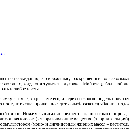
фия
ершенно неожиданно; его крохотные, раскрашенные во всевозмож
вляю запах, когда они тушатся в духовке. Мой отец, большой лю
рать в любое время.
мку в земле, закрываете его, и через несколько недель получает
ожно поступить еще проще: посадить зимой саженец яблони, подож
ный пирог. Ниже я выписал ингредиенты одного такого пирога,
 лимонная кислота) створаживающие вещество (хлорид кальция)),
 (с эмульгатором (моно- и диглицериды жирных масел – раститель