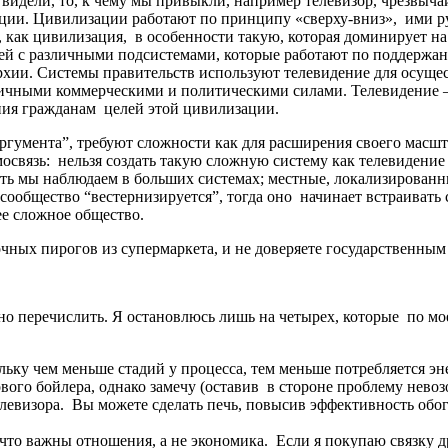
видели, то, к чему мы привыкли, например телевизор, чрезвычай
ии. Цивилизации работают по принципу «сверху-вниз», ими рук
, как цивилизация, в особенности такую, которая доминирует н
зей с различными подсистемами, которые работают по поддержа
рхии. Системы правительств используют телевидение для осуще
личными коммерческими и политическими силами. Телевидение 
ния гражданам целей этой цивилизации.
ргумента”, требуют сложности как для расширения своего масшта
освязь: нельзя создать такую сложную систему как телевидени
 мы наблюдаем в больших системах; местные, локализированны
ообщество “вестернизируется”, тогда оно начинает встраивать 
ее сложное общество.
лочных пирогов из супермаркета, и не доверяете государственны
но перечислить. Я остановлюсь лишь на четырех, которые по м
льку чем меньше стадий у процесса, тем меньше потребляется эн
ового бойлера, однако замечу (оставив в стороне проблему нево
телевизора. Вы можете сделать печь, повысив эффективность обо
, что важны отношения, а не экономика. Если я покупаю связку 