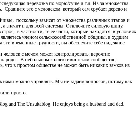
оследующая перевозка по морю/суше и т.д. Из-за множества
. Сравните это с человеком, который сам срубает дерево и
йчивы, поскольку зависят от множества различных этапов и
 а значит и для всей системы. Отключите силовую шину,
троя, в частности, те ее части, которые находятся в условиях
 являетесь членом сельскохозяйственной общины, в худшем
 эти временные трудности, вы обеспечите себе надежное
н человек с мечом может контролировать, вероятно
 народы. В небольшом коллективистском сообществе,
, что в простом обществе не может быть никаких замков из
ь нами можно управлять. Мы не задаем вопросов, потому как
жили просто.
 Blog and The Unsuitablog. He enjoys being a husband and dad,